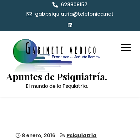
Skip
628809157
to
gabpsiquiatria@telefonica.net
content
Apuntes de Psiquiatría.
El mundo de la Psquiatría.
8 enero, 2016
Psiquiatria