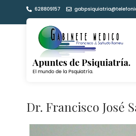
Skip
628809157
gabpsiquiatria@telefoni
to
content
Apuntes de Psiquiatría.
El mundo de la Psquiatría.
Dr. Francisco José