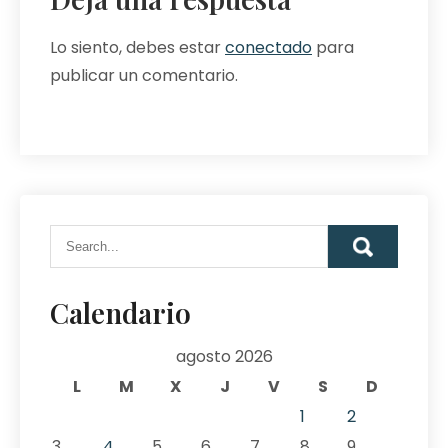
Lo siento, debes estar
conectado
para
publicar un comentario.
Calendario
agosto 2026
L
M
X
J
V
S
D
1
2
3
4
5
6
7
8
9