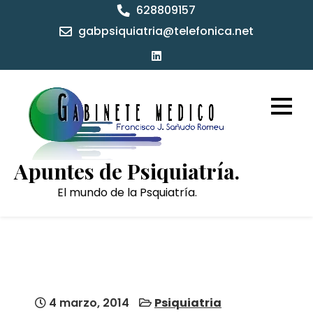
Skip
628809157
to
gabpsiquiatria@telefonica.net
content
Apuntes de Psiquiatría.
El mundo de la Psquiatría.
4 marzo, 2014
Psiquiatria