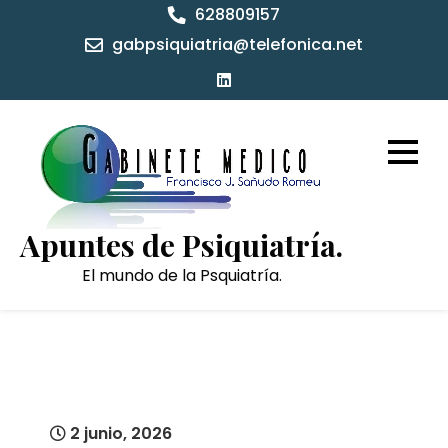
Skip
628809157
to
gabpsiquiatria@telefonica.net
content
Apuntes de Psiquiatría.
El mundo de la Psquiatría.
2 junio, 2026