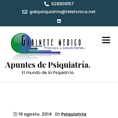
Skip
628809157
to
gabpsiquiatria@telefonica.net
content
Apuntes de Psiquiatría.
El mundo de la Psquiatría.
19 agosto, 2014
Psiquiatria