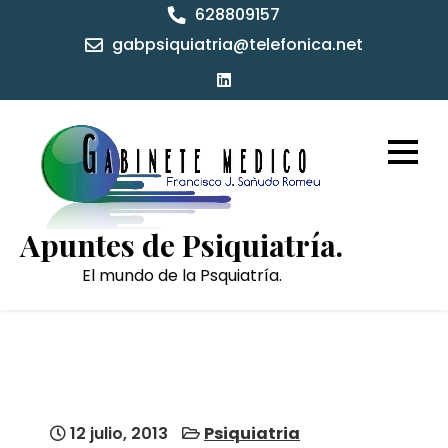
Skip
628809157
to
gabpsiquiatria@telefonica.net
content
Apuntes de Psiquiatría.
El mundo de la Psquiatría.
12 julio, 2013
Psiquiatria