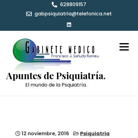
Skip
628809157
to
gabpsiquiatria@telefonica.net
content
Apuntes de Psiquiatría.
El mundo de la Psquiatría.
12 noviembre, 2016
Psiquiatria