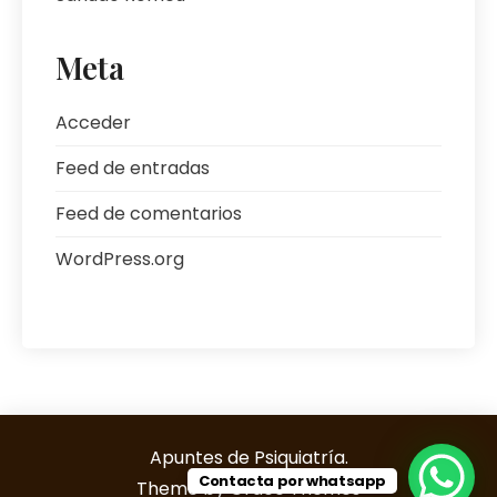
Meta
Acceder
Feed de entradas
Feed de comentarios
WordPress.org
Apuntes de Psiquiatría.
Contacta por whatsapp
Theme by Grace Themes