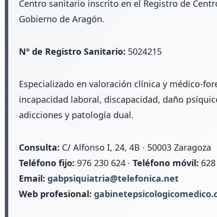
Centro sanitario inscrito en el Registro de Centr
Gobierno de Aragón.
Nº de Registro Sanitario:
5024215
Especializado en valoración clínica y médico-fo
incapacidad laboral, discapacidad, daño psíquic
adicciones y patología dual.
Consulta:
C/ Alfonso I, 24, 4B · 50003 Zaragoza
Teléfono fijo:
976 230 624 ·
Teléfono móvil:
628
Email:
gabpsiquiatria@telefonica.net
Web profesional:
gabinetepsicologicomedico