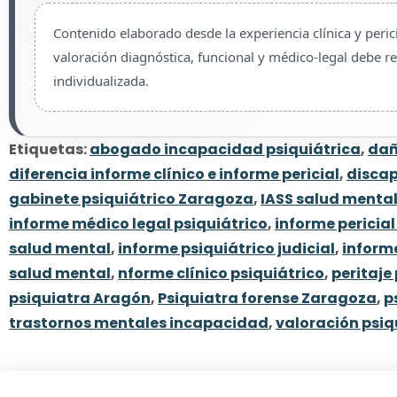
Contenido elaborado desde la experiencia clínica y perici
valoración diagnóstica, funcional y médico-legal debe r
individualizada.
Etiquetas:
abogado incapacidad psiquiátrica
,
dañ
diferencia informe clínico e informe pericial
,
discap
gabinete psiquiátrico Zaragoza
,
IASS salud menta
informe médico legal psiquiátrico
,
informe pericial
salud mental
,
informe psiquiátrico judicial
,
informe
salud mental
,
nforme clínico psiquiátrico
,
peritaje
psiquiatra Aragón
,
Psiquiatra forense Zaragoza
,
p
trastornos mentales incapacidad
,
valoración psiq