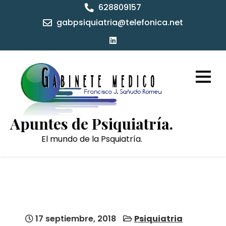
Skip
628809157
to
gabpsiquiatria@telefonica.net
content
Apuntes de Psiquiatría.
El mundo de la Psquiatría.
17 septiembre, 2018
Psiquiatria