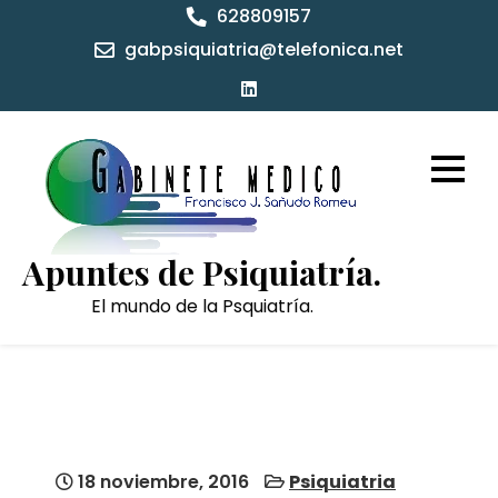
Skip
628809157
to
gabpsiquiatria@telefonica.net
content
Apuntes de Psiquiatría.
El mundo de la Psquiatría.
18 noviembre, 2016
Psiquiatria