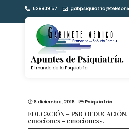
Skip
628809157
gabpsiquiatria@telefoni
to
content
Apuntes de Psiquiatría.
El mundo de la Psquiatría.
8 diciembre, 2016
Psiquiatria
EDUCACIÓN – PSICOEDUCACIÓN. – 
emociones – emociones».