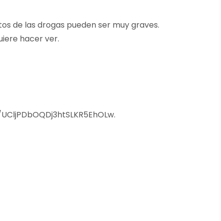
tos de las drogas pueden ser muy graves.
uiere hacer ver.
/UCljPDbOQDj3htSLKR5EhOLw.