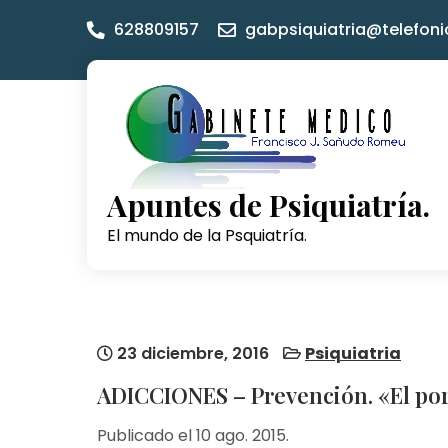
Skip
628809157
gabpsiquiatria@telefoni
to
content
Apuntes de Psiquiatría.
El mundo de la Psquiatría.
23 diciembre, 2016
Psiquiatria
ADICCIONES – Prevención. «El po
Publicado el 10 ago. 2015.