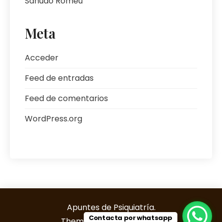
Sañudo Romeu
Meta
Acceder
Feed de entradas
Feed de comentarios
WordPress.org
Apuntes de Psiquiatría.
Contacta por whatsapp
Theme by Grace Themes