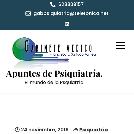
Skip
628809157
to
gabpsiquiatria@telefonica.net
content
Apuntes de Psiquiatría.
El mundo de la Psquiatría.
24 noviembre, 2016
Psiquiatria