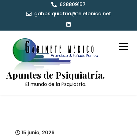
Skip
628809157
to
gabpsiquiatria@telefonica.net
content
Apuntes de Psiquiatría.
El mundo de la Psquiatría.
15 junio, 2026